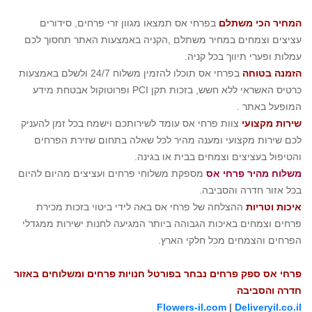
המחיר הכי משתלם
בפרחי אס תמצאו מגוון זרי פרחים, סידורים
עציצים וצמחים במחיר משתלם ,הקניה באמצעות האתר תחסוך לכם
עמלות ופערי תיווך בכל קניה.
הזמנה בטוחה
בפרחי אס תוכלו להזמין משלוח 24/7 ולשלם באמצעות
כרטיס האשראי ללא חשש, בזכות תקן
PCI
ופרוטוקול אבטחת מידע
המופעל באתר .
שירות מקצועי
צוות פרחי אס עומד לשירותכם וישמח בכל זמן להעניק
לכם שירות מקצועי ומענה מהיר לכל שאלה בתחום שזירת הפרחים
והטיפול בעציצים וצמחים בבית או בגינה.
משלוח מהיר פרחי אס
מספקת משלוחי פרחים ועציצים מהיום להיום
בכל אזור חדרה והסביבה.
איכות וטריות
ההצלחה של פרחי אס באה לידי ביטוי בזכות מכירת
פרחים וצמחים באיכות הגבוהה ביותר המגיעה לחנות ישירות ממגדלי
הפרחים והצמחים מכל חלקי הארץ
.
פרחי אס ספק פרחים נבחר בפורטל חנויות פרחים ומשלוחים באזור
חדרה והסביבה
Flowers-il.com
|
Deliveryil.co.il